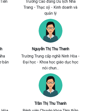
 Tiến
Trường Cao đẳng Du lịch Nha
Trang
- Thạc sỹ - Kinh doanh và
quản lý
nh
Nguyễn Thị Thu Thanh
Nha
Trường Trung cấp nghề Ninh Hòa
-
ơ bản
Đại học - Khoa học giáo dục học
nói chun...
Trần Thị Thu Thanh
h Hòa
Bệnh viện Chuyên khoa Tâm thần