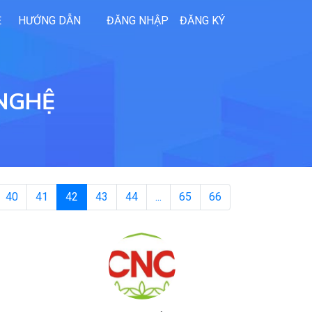
Ệ
HƯỚNG DẪN
ĐĂNG NHẬP
ĐĂNG KÝ
 NGHỆ
40
41
42
43
44
...
65
66