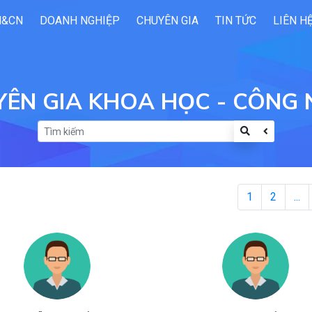
H&CN
DOANH NGHIỆP
CHUYÊN GIA
TIN TỨC
LIÊN H
ÊN GIA KHOA HỌC - CÔNG
1
2
...