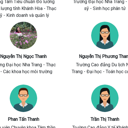
ng Tâm Tiêu chuẩn Đo lường
Trường Đại học Nha Trang
-
 lượng tỉnh Khánh Hòa
- Thạc
sỹ - Sinh học phân tử
ỹ - Kinh doanh và quản lý
Nguyễn Thị Ngọc Thanh
Nguyễn Thị Phương Tha
ng Đại học Nha Trang
- Thạc
Trường Cao đẳng Du lịch 
 - Các khoa học môi trường
Trang
- Đại học - Toán học c
Phan Tấn Thanh
Trần Thị Thanh
 viện Chuyên khoa Tâm thần
Trường Cao đẳng Y tế Khán