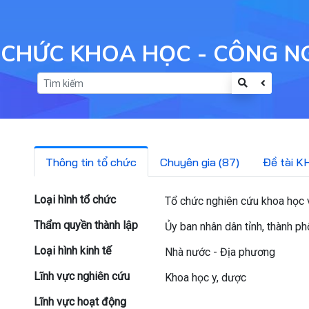
 CHỨC KHOA HỌC - CÔNG N
Thông tin tổ chức
Chuyên gia (87)
Đề tài K
Loại hình tổ chức
Tổ chức nghiên cứu khoa học v
Thẩm quyền thành lập
Ủy ban nhân dân tỉnh, thành p
Loại hình kinh tế
Nhà nước - Địa phương
Lĩnh vực nghiên cứu
Khoa học y, dược
Lĩnh vực hoạt động