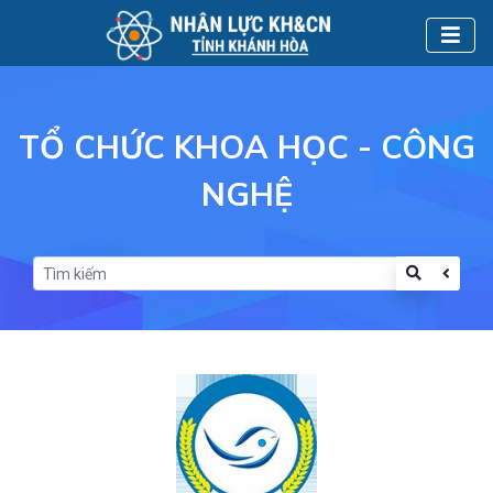
TỔ CHỨC KHOA HỌC - CÔNG
NGHỆ