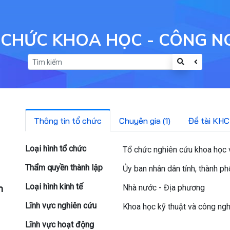
 CHỨC KHOA HỌC - CÔNG N
Thông tin tổ chức
Chuyên gia (1)
Đề tài KHC
Loại hình tổ chức
Tổ chức nghiên cứu khoa học v
Thẩm quyền thành lập
Ủy ban nhân dân tỉnh, thành p
Loại hình kinh tế
h
Nhà nước - Địa phương
Lĩnh vực nghiên cứu
Khoa học kỹ thuật và công ng
Lĩnh vực hoạt động