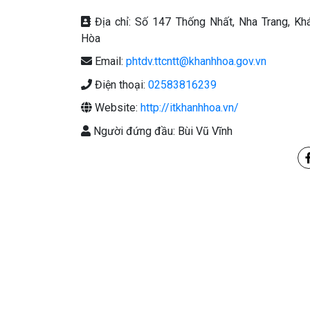
Địa chỉ: Số 147 Thống Nhất, Nha Trang, Kh
Hòa
Email:
phtdv.ttcntt@khanhhoa.gov.vn
Điện thoại:
02583816239
Website:
http://itkhanhhoa.vn/
Người đứng đầu: Bùi Vũ Vĩnh