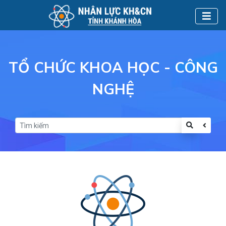
TỔ CHỨC KHOA HỌC - CÔNG
NGHỆ