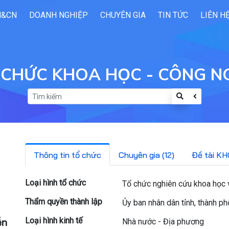
H&CN
DOANH NGHIỆP
CHUYÊN GIA
TIN TỨC
LIÊN H
 CHỨC KHOA HỌC - CÔNG N
Thông tin tổ chức
Chuyên gia (12)
Đề tài KH
Loại hình tổ chức
Tổ chức nghiên cứu khoa học v
Thẩm quyền thành lập
Ủy ban nhân dân tỉnh, thành p
Loại hình kinh tế
ễn
Nhà nước - Địa phương