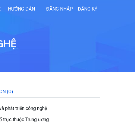
Ệ
HƯỚNG DẪN
ĐĂNG NHẬP
ĐĂNG KÝ
GHỆ
CN (0)
à phát triển công nghệ
hố trực thuộc Trung ương